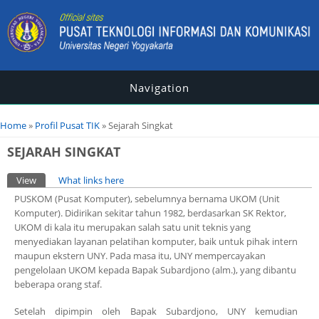
Navigation
You are here
Home
»
Profil Pusat TIK
» Sejarah Singkat
SEJARAH SINGKAT
Primary tabs
View
(active tab)
What links here
PUSKOM (Pusat Komputer), sebelumnya bernama UKOM (Unit
Komputer). Didirikan sekitar tahun 1982, berdasarkan SK Rektor,
UKOM di kala itu merupakan salah satu unit teknis yang
menyediakan layanan pelatihan komputer, baik untuk pihak intern
maupun ekstern UNY. Pada masa itu, UNY mempercayakan
pengelolaan UKOM kepada Bapak Subardjono (alm.), yang dibantu
beberapa orang staf.
Setelah dipimpin oleh Bapak Subardjono, UNY kemudian