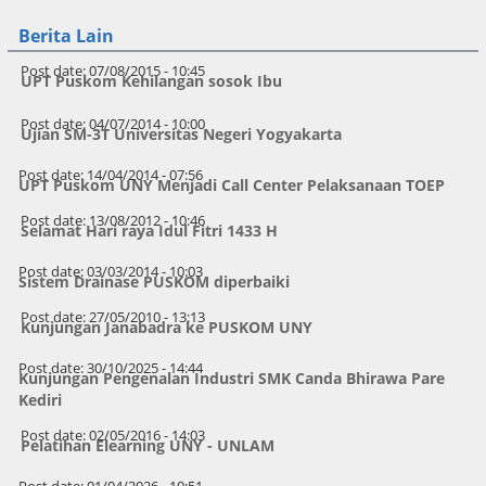
Berita Lain
Post date:
07/08/2015 - 10:45
UPT Puskom Kehilangan sosok Ibu
Post date:
04/07/2014 - 10:00
Ujian SM-3T Universitas Negeri Yogyakarta
Post date:
14/04/2014 - 07:56
UPT Puskom UNY Menjadi Call Center Pelaksanaan TOEP
Post date:
13/08/2012 - 10:46
Selamat Hari raya Idul Fitri 1433 H
Post date:
03/03/2014 - 10:03
Sistem Drainase PUSKOM diperbaiki
Post date:
27/05/2010 - 13:13
Kunjungan Janabadra ke PUSKOM UNY
Post date:
30/10/2025 - 14:44
Kunjungan Pengenalan Industri SMK Canda Bhirawa Pare
Kediri
Post date:
02/05/2016 - 14:03
Pelatihan Elearning UNY - UNLAM