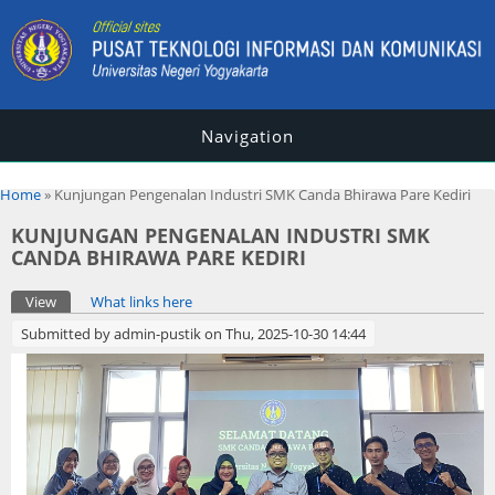
Navigation
You are here
Home
» Kunjungan Pengenalan Industri SMK Canda Bhirawa Pare Kediri
KUNJUNGAN PENGENALAN INDUSTRI SMK
CANDA BHIRAWA PARE KEDIRI
Primary tabs
View
(active tab)
What links here
Submitted by
admin-pustik
on Thu, 2025-10-30 14:44