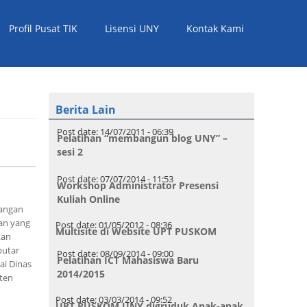
Profil Pusat TIK
Lisensi UNY
Kontak Kami
Berita Lain
Post date:
14/07/2011 - 06:39
Pelatihan “membangun blog UNY” –
sesi 2
Post date:
07/07/2014 - 11:53
Workshop Administrator Presensi
Kuliah Online
tangan
an yang
Post date:
01/05/2012 - 08:36
Multisite di Website UPT PUSKOM
kan
putar
Post date:
08/09/2014 - 09:00
Pelatihan ICT Mahasiswa Baru
ai Dinas
2014/2015
ten
Post date:
03/03/2014 - 09:52
UPT PUSKOM UNY digruduk Anak-anak