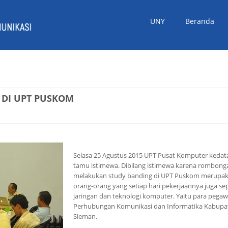
UNY
Beranda
DI UPT PUSKOM
Selasa 25 Agustus 2015 UPT Pusat Komputer keda
tamu istimewa. Dibilang istimewa karena rombong
melakukan study banding di UPT Puskom merupa
orang-orang yang setiap hari pekerjaannya juga se
jaringan dan teknologi komputer. Yaitu para pegaw
Perhubungan Komunikasi dan Informatika Kabupa
Sleman.