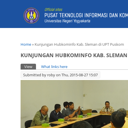
You are here
Home
» Kunjungan Hubkominfo Kab. Sleman di UPT Puskom
KUNJUNGAN HUBKOMINFO KAB. SLEMAN 
Primary tabs
View
(active tab)
What links here
Submitted by
roby
on Thu, 2015-08-27 15:07