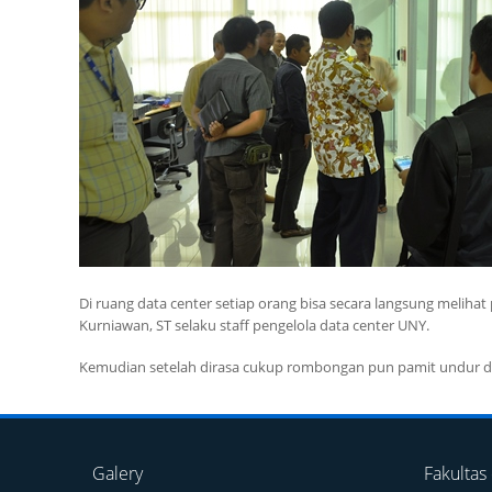
Di ruang data center setiap orang bisa secara langsung melihat
Kurniawan, ST selaku staff pengelola data center UNY.
Kemudian setelah dirasa cukup rombongan pun pamit undur dir
Galery
Fakultas