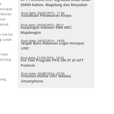
a
SMKN Kalten, Magelang dan Moyudan
an/rapat
Post date:
25/02/2015 - 11:34
ambutan
Sosialisasi Penawaran Avaya
inas
maksud
Post date:
29/04/2015 - 09:11
Kunjungan Industri SMK MEC
Majalengka
 hal-hal
ng sudah
Post date:
24/02/2014 - 14:59
Wajah Baru Halaman Login Hotspot
UNY
rmasi
Post date:
21/03/2016 - 10:16
al yang
Pre Test Program PPG SM-3T di UPT
Puskom
Post date:
18/08/2014 - 07:50
Presensi Online UNY Melalui
uang
Smartphone