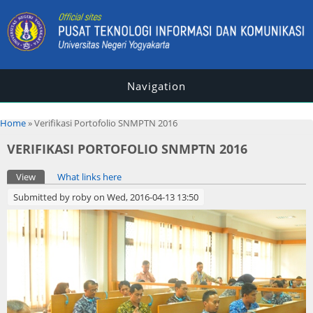
Navigation
You are here
Home
» Verifikasi Portofolio SNMPTN 2016
VERIFIKASI PORTOFOLIO SNMPTN 2016
Primary tabs
View
(active tab)
What links here
Submitted by
roby
on Wed, 2016-04-13 13:50