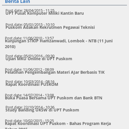
Berita Lain
Post date:
28/04/2015 - 11:25
UPT Pusat Komputer Miliki Kantin Baru
Post date:
05/01/2015 - 10:10
Puskom Adakan Rekrutmen Pegawai Teknisi
Post date:
11/06/2010 - 13:57
Kunjungan STKIP Hamzanwadi, Lombok - NTB (11 Juni
2010)
Post date:
05/01/2016 - 09:30
Ujian MKU Online di UPT Puskom
Post date:
11/06/2012 - 08:09
Pelatihan Pengembangan Materi AJar Berbasis TIK
Post date:
10/03/2014 - 08:16
Rapat Koordinasi PUSKOM
Post date:
14/07/2014 - 13:08
Buka Puasa Bersama UPT Puskom dan Bank BTN
Post date:
22/10/2014 - 10:36
Study Banding UKSW di UPT Puskom
Post date:
10/02/2015 - 15:25
Rapat Koordinasi UPT Puskom - Bahas Program Kerja