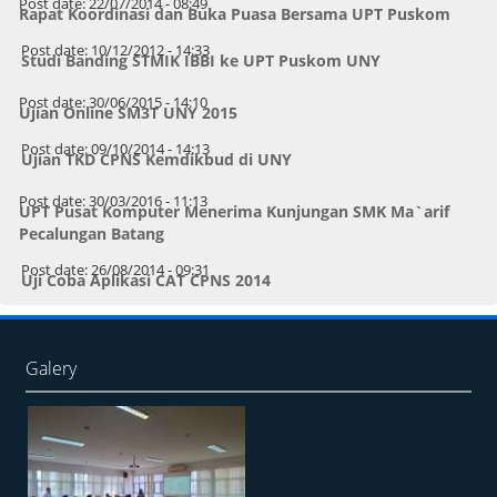
Post date:
22/07/2014 - 08:49
Rapat Koordinasi dan Buka Puasa Bersama UPT Puskom
Post date:
10/12/2012 - 14:33
Studi Banding STMIK IBBI ke UPT Puskom UNY
Post date:
30/06/2015 - 14:10
Ujian Online SM3T UNY 2015
Post date:
09/10/2014 - 14:13
Ujian TKD CPNS Kemdikbud di UNY
Post date:
30/03/2016 - 11:13
UPT Pusat Komputer Menerima Kunjungan SMK Ma`arif
Pecalungan Batang
Post date:
26/08/2014 - 09:31
Uji Coba Aplikasi CAT CPNS 2014
Galery