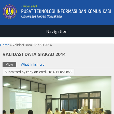
Navigation
You are here
Home
» Validasi Data SIAKAD 2014
VALIDASI DATA SIAKAD 2014
Primary tabs
View
(active tab)
What links here
Submitted by
roby
on Wed, 2014-11-05 08:22