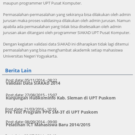
maupun programmer UPT Pusat Komputer.
Permasalahan-permasalahan yang sekiranya bisa dilakukan oleh admin
jurusan maka proses validasinya dilakukan oleh admin jurusan. Namun
apabila ada permasalahan yang tidak bisa diselesaikan oleh admin
jurusan akan ditangani oleh programmer SIAKAD UPT Pusat Komputer.
Dengan kegiatan validasi data SIAKAD ini diharapkan tidak lagi ditemui
permasalahan yang bisa menghambat akademik setiap mahasiswa
Universitas Negeri Yogyakarta.
Berita Lain
Post date:
05/11/2014 - 08:22
Validasi Data SIAKAD 2014
Post date:
27/08/2015 - 15:07
Kunjungan Hubkominfo Kab. Sleman di UPT Puskom
Post date:
21/03/2016 - 10:16
Pre Test Program PPG SM-3T di UPT Puskom
Post date:
08/09/2014 - 09:00
Pelatihan ICT Mahasiswa Baru 2014/2015