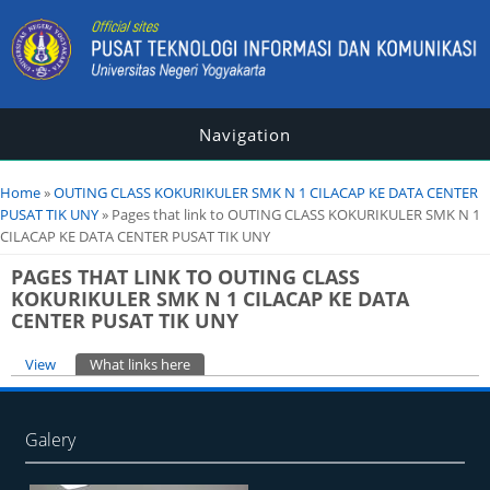
Navigation
You are here
Home
»
OUTING CLASS KOKURIKULER SMK N 1 CILACAP KE DATA CENTER
PUSAT TIK UNY
» Pages that link to OUTING CLASS KOKURIKULER SMK N 1
CILACAP KE DATA CENTER PUSAT TIK UNY
PAGES THAT LINK TO OUTING CLASS
KOKURIKULER SMK N 1 CILACAP KE DATA
CENTER PUSAT TIK UNY
Primary tabs
View
What links here
(active tab)
Galery