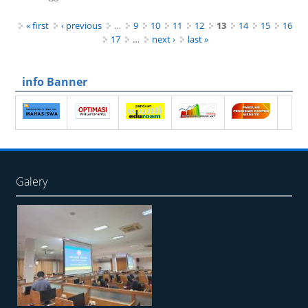
Pages
« first
‹ previous
…
9
10
11
12
13
14
15
16
17
…
next ›
last »
info Banner
Galery