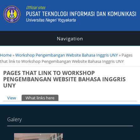
Navigation
You are here
Home
»
Workshop Pengembangan Website Bahasa Inggris UNY
» Pages
that link to Workshop Pengembangan Website Bahasa Inggris UNY
PAGES THAT LINK TO WORKSHOP
PENGEMBANGAN WEBSITE BAHASA INGGRIS
UNY
Primary tabs
View
What links here
(active tab)
Galery