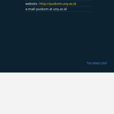
website :
http://puskom.uny.ac.id
e-mail: puskom at uny.ac.id
Tim Web UNY