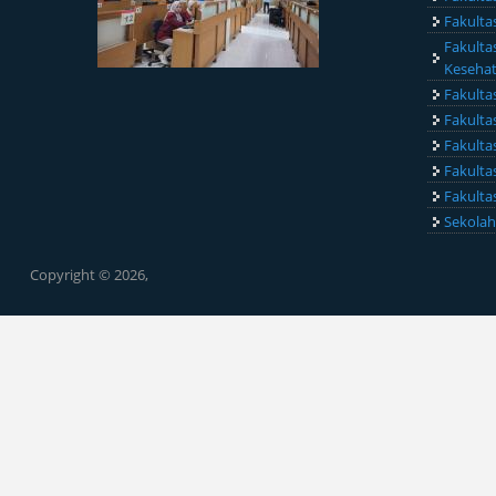
Fakulta
Fakulta
Keseha
Fakulta
Fakulta
Fakulta
Fakulta
Fakult
Sekolah
Copyright © 2026,