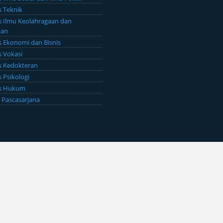
s Teknik
s Ilmu Keolahragaan dan
tan
s Ekonomi dan Bisnis
s Vokasi
s Kedokteran
s Psikologi
as Hukum
 Pascasarjana