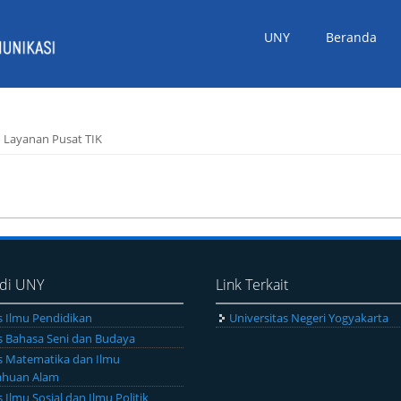
UNY
Beranda
o Layanan Pusat TIK
 di UNY
Link Terkait
s Ilmu Pendidikan
Universitas Negeri Yogyakarta
s Bahasa Seni dan Budaya
s Matematika dan Ilmu
ahuan Alam
 Ilmu Sosial dan Ilmu Politik