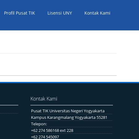
Profil Pusat TIK
Lisensi UNY
Kontak Kami
Kontak Kami
Pusat TIK Universitas Negeri Yogyakarta
Kampus Karangmalang Yogyakarta 55281
Telepon:
+62 274 586168 ext 228
+62 274 545097