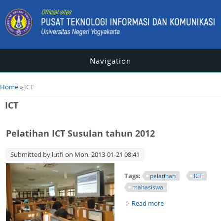
Navigation
You are here
Home
» ICT
ICT
Pelatihan ICT Susulan tahun 2012
Submitted by
lutfi
on Mon, 2013-01-21 08:41
Tags:
pelatihan
ICT
mahasiswa
Read more
about Pelatihan
ICT Susulan tahun