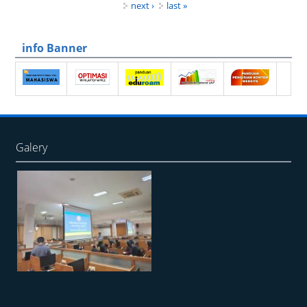
next ›
last »
info Banner
Galery