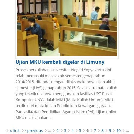
Ujian MKU kembali digelar di Limuny
Proses perkuliahan Universitas Negeri Yogyakarta kini
telah memasuki masa akhir semester genap tahun
2014/2015, ditandai dengan dilaksanakannya ujian akhir
semester (UAS) genap tahun 2015. Salah satu mata kuliah
yang teknik ujiannya menggunakan fasilitas UPT Pusat
Komputer UNY adalah MKU (Mata Kuliah Umum). MKU
terdiri dari mata kuliah Pendidikan Kewarganegaraan,
Pancasila, dan Pendidikan Agama Islam (PAI). Ujian online
MKU dilaksanakan...
Pages
« first
‹ previous
…
2
3
4
5
6
7
8
9
10
…