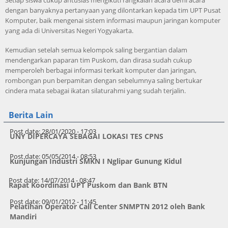
Setiap siswa cukup antusias mengikuti rangkaian acara demi acara
dengan banyaknya pertanyaan yang dilontarkan kepada tim UPT Pusat
Komputer, baik mengenai sistem informasi maupun jaringan komputer
yang ada di Universitas Negeri Yogyakarta.
Kemudian setelah semua kelompok saling bergantian dalam
mendengarkan paparan tim Puskom, dan dirasa sudah cukup
memperoleh berbagai informasi terkait komputer dan jaringan,
rombongan pun berpamitan dengan sebelumnya saling bertukar
cindera mata sebagai ikatan silaturahmi yang sudah terjalin.
Berita Lain
Post date:
28/01/2020 - 17:03
UNY DIPERCAYA SEBAGAI LOKASI TES CPNS
Post date:
05/05/2014 - 08:53
Kunjungan Industri SMKN I Nglipar Gunung Kidul
Post date:
14/07/2014 - 08:47
Rapat Koordinasi UPT Puskom dan Bank BTN
Post date:
09/01/2012 - 11:45
Pelatihan Operator Call Center SNMPTN 2012 oleh Bank
Mandiri