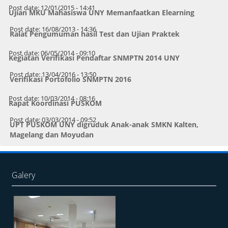
Post date:
12/01/2015 - 14:41
Ujian MKU Mahasiswa UNY Memanfaatkan Elearning
Post date:
16/08/2013 - 14:36
Ralat Pengumuman hasil Test dan Ujian Praktek
Post date:
06/05/2014 - 09:10
Kegiatan Verifikasi Pendaftar SNMPTN 2014 UNY
Post date:
13/04/2016 - 13:50
Verifikasi Portofolio SNMPTN 2016
Post date:
10/03/2014 - 08:16
Rapat Koordinasi PUSKOM
Post date:
03/03/2014 - 09:52
UPT PUSKOM UNY digruduk Anak-anak SMKN Kalten,
Magelang dan Moyudan
Galery