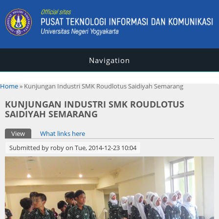
Navigation
You are here
Home
» Kunjungan Industri SMK Roudlotus Saidiyah Semarang
KUNJUNGAN INDUSTRI SMK ROUDLOTUS
SAIDIYAH SEMARANG
Primary tabs
View
(active tab)
What links here
Submitted by
roby
on Tue, 2014-12-23 10:04