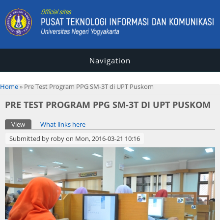
Navigation
You are here
Home
» Pre Test Program PPG SM-3T di UPT Puskom
PRE TEST PROGRAM PPG SM-3T DI UPT PUSKOM
Primary tabs
View
(active tab)
What links here
Submitted by
roby
on Mon, 2016-03-21 10:16