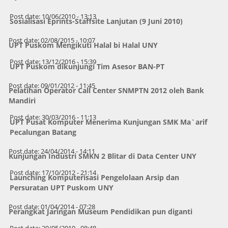
Post date:
10/06/2010 - 13:13
Sosialisasi Eprints-Staffsite Lanjutan (9 Juni 2010)
Post date:
02/08/2015 - 10:07
UPT Puskom Mengikuti Halal bi Halal UNY
Post date:
13/12/2016 - 15:39
UPT Puskom dikunjungi Tim Asesor BAN-PT
Post date:
09/01/2012 - 11:45
Pelatihan Operator Call Center SNMPTN 2012 oleh Bank
Mandiri
Post date:
30/03/2016 - 11:13
UPT Pusat Komputer Menerima Kunjungan SMK Ma`arif
Pecalungan Batang
Post date:
24/04/2014 - 14:11
Kunjungan Industri SMKN 2 Blitar di Data Center UNY
Post date:
17/10/2012 - 21:14
Launching Komputerisasi Pengelolaan Arsip dan
Persuratan UPT Puskom UNY
Post date:
01/04/2014 - 07:28
Perangkat Jaringan Museum Pendidikan pun diganti
Post date:
20/05/2010 - 08:48