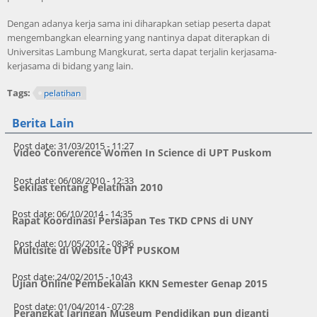
Dengan adanya kerja sama ini diharapkan setiap peserta dapat
mengembangkan elearning yang nantinya dapat diterapkan di
Universitas Lambung Mangkurat, serta dapat terjalin kerjasama-
kerjasama di bidang yang lain.
Tags:
pelatihan
Berita Lain
Post date:
31/03/2015 - 11:27
Video Converence Women In Science di UPT Puskom
Post date:
06/08/2010 - 12:33
Sekilas tentang Pelatihan 2010
Post date:
06/10/2014 - 14:35
Rapat Koordinasi Persiapan Tes TKD CPNS di UNY
Post date:
01/05/2012 - 08:36
Multisite di Website UPT PUSKOM
Post date:
24/02/2015 - 10:43
Ujian Online Pembekalan KKN Semester Genap 2015
Post date:
01/04/2014 - 07:28
Perangkat Jaringan Museum Pendidikan pun diganti