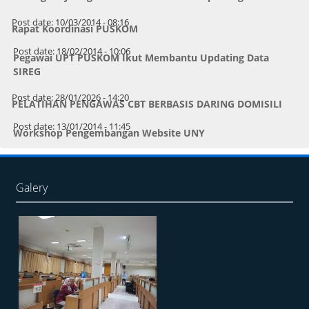
Post date:
10/03/2014 - 08:16
Rapat Koordinasi PUSKOM
Post date:
18/02/2014 - 10:06
Pegawai UPT PUSKOM Ikut Membantu Updating Data
SIREG
Post date:
28/01/2026 - 14:20
PELATIHAN PENGAWAS CBT BERBASIS DARING DOMISILI
Post date:
13/01/2014 - 11:45
Workshop Pengembangan Website UNY
Galery