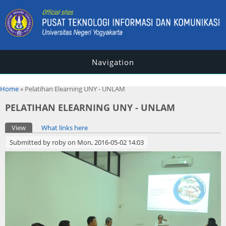
Navigation
You are here
Home
» Pelatihan Elearning UNY - UNLAM
PELATIHAN ELEARNING UNY - UNLAM
Primary tabs
View
(active tab)
What links here
Submitted by
roby
on Mon, 2016-05-02 14:03